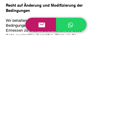
Recht auf Änderung und Modifizierung der
Bedingungen
Wir behalten uns das Recht vor, diese
Bedingungen von Zeit zu Zeit nach eigenem
Ermessen zu ändern. Daher sollten Sie diese
Seite regelmäßig überprüfen. Wenn wir die
Bedingungen in wesentlicher Weise ändern,
werden wir Sie darüber informieren, dass
wesentliche Änderungen an den Bedingungen
vorgenommen wurden. Ihre fortgesetzte
Nutzung der Website oder unseres Dienstes
nach einer solchen Änderung stellt Ihre
Zustimmung zu den neuen Bedingungen dar.
Wenn Sie einer dieser Bedingungen oder einer
zukünftigen Version der Bedingungen nicht
zustimmen, verwenden Sie die Website oder
den Dienst nicht und greifen Sie nicht darauf zu
(oder greifen Sie weiterhin darauf zu).
Werbe-E-Mails und Inhalte
Sie erklären sich damit einverstanden, von Zeit
zu Zeit Werbebotschaften und Materialien von
uns per Post, E-Mail oder einem anderen
Kontaktformular zu erhalten, das Sie uns zur