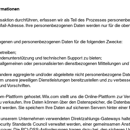
rmationen
saktion durchführen, erfassen wir als Teil des Prozesses personenbez
Mail-Adresse. Ihre personenbezogenen Daten werden nur für die ob
zogenen und personenbezogenen Daten für die folgenden Zwecke:
etreiben;
denunterstützung und technischen Support zu bieten;
llgemeinen oder personalisierten dienstbezogenen Mitteilungen und
andere aggregierte und/oder abgeleitete nicht personenbezogene Daten
unsere jeweiligen Dienstleistungen bereitzustellen und zu verbess
und Vorschriften.
-Plattform gehostet. Wix.com stellt uns die Online-Plattform zur Ver
zu verkaufen. Ihre Daten können über den Datenspeicher, die Datenb
rden. Sie speichern Ihre Daten auf sicheren Servern hinter einer F
 unserem Unternehmen verwendeten Direktzahlungs-Gateways halte
ecurity Standards Council verwaltet werden, einer gemeinsamen Ans
over. Die PCI-DSS-Anforderungen tragen dazu bei, den sicheren Um